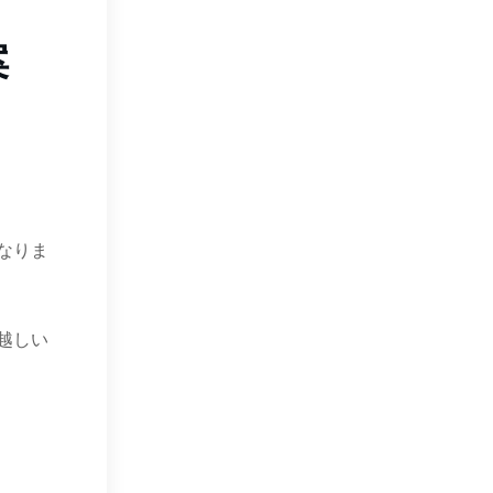
案
なりま
越しい